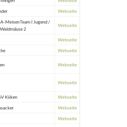
imlingen
Webseite
nder
Webseite
 A-MeisenTeam I Jugend /
Webseite
 Waldmäuse 2
Webseite
che
Webseite
hen
Webseite
Webseite
GV Küken
Webseite
nsacker
Webseite
Webseite