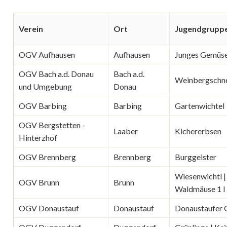
Verein
Ort
Jugendgrupp
OGV Aufhausen
Aufhausen
Junges Gemüs
OGV Bach a.d. Donau
Bach a.d.
Weinbergschn
und Umgebung
Donau
OGV Barbing
Barbing
Gartenwichtel
OGV Bergstetten -
Laaber
Kichererbsen
Hinterzhof
OGV Brennberg
Brennberg
Burggeister
Wiesenwichtl |
OGV Brunn
Brunn
Waldmäuse 1 I
OGV Donaustauf
Donaustauf
Donaustaufer 