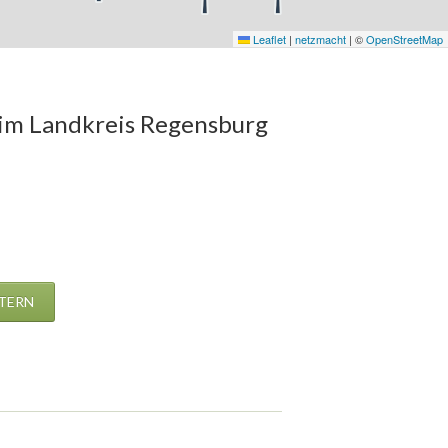
Leaflet
|
netzmacht
|
©
OpenStreetMap
im Landkreis Regensburg
LTERN