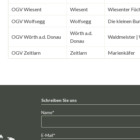
OGV Wiesent
Wiesent
Wiesenter Füc
OGV Wolfsegg
Wolfsegg
Die kleinen Bu
Wörth a.d.
OGV Wörth a.d. Donau
Waldmeister |
Donau
OGV Zeitlarn
Zeitlarn
Marienkäfer
Schreiben Sie uns
Pflichtfeld
Name
*
Pflichtfeld
E-Mail
*