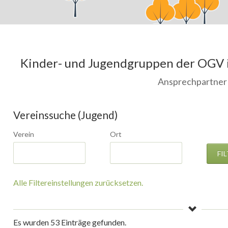
Kinder- und Jugendgruppen der OGV 
Ansprechpartner
Vereinssuche (Jugend)
Verein
Ort
FI
Type 2 or more characters
Type 2 or more characters
Alle Filtereinstellungen zurücksetzen.
for results.
for results.
Es wurden 53 Einträge gefunden.