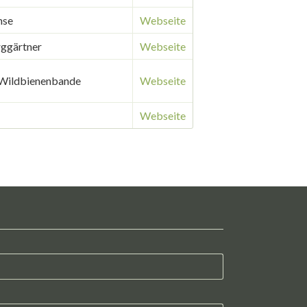
hse
Webseite
rggärtner
Webseite
 Wildbienenbande
Webseite
Webseite