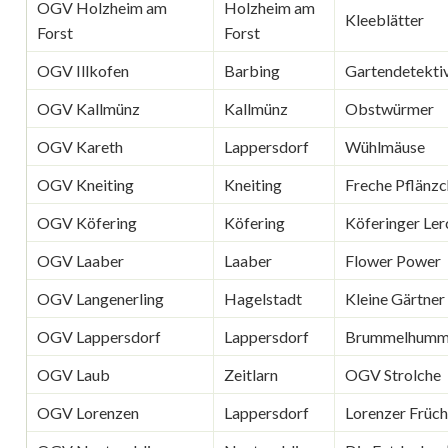
OGV Holzheim am
Holzheim am
Kleeblätter
Forst
Forst
OGV Illkofen
Barbing
Gartendetekti
OGV Kallmünz
Kallmünz
Obstwürmer
OGV Kareth
Lappersdorf
Wühlmäuse
OGV Kneiting
Kneiting
Freche Pflänz
OGV Köfering
Köfering
Köferinger Ler
OGV Laaber
Laaber
Flower Power
OGV Langenerling
Hagelstadt
Kleine Gärtner
OGV Lappersdorf
Lappersdorf
Brummelhumm
OGV Laub
Zeitlarn
OGV Strolche
OGV Lorenzen
Lappersdorf
Lorenzer Früc