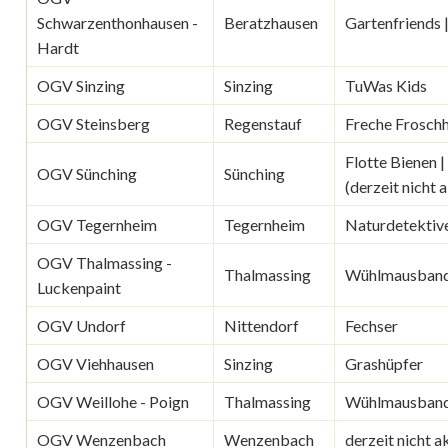
Schwarzenthonhausen -
Beratzhausen
Gartenfriends 
Hardt
OGV Sinzing
Sinzing
TuWas Kids
OGV Steinsberg
Regenstauf
Freche Frosch
Flotte Bienen 
OGV Sünching
Sünching
(derzeit nicht a
OGV Tegernheim
Tegernheim
Naturdetektiv
OGV Thalmassing -
Thalmassing
Wühlmausban
Luckenpaint
OGV Undorf
Nittendorf
Fechser
OGV Viehhausen
Sinzing
Grashüpfer
OGV Weillohe - Poign
Thalmassing
Wühlmausban
OGV Wenzenbach
Wenzenbach
derzeit nicht a