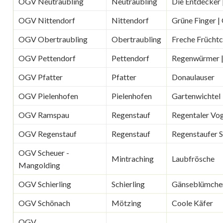
OGV Neutraubling
Neutraubling
Die Entdecker 
OGV Nittendorf
Nittendorf
Grüne Finger |
OGV Obertraubling
Obertraubling
Freche Frücht
OGV Pettendorf
Pettendorf
Regenwürmer |
OGV Pfatter
Pfatter
Donaulauser
OGV Pielenhofen
Pielenhofen
Gartenwichtel
OGV Ramspau
Regenstauf
Regentaler Vo
OGV Regenstauf
Regenstauf
Regenstaufer 
OGV Scheuer -
Mintraching
Laubfrösche
Mangolding
OGV Schierling
Schierling
Gänseblümche
OGV Schönach
Mötzing
Coole Käfer
OGV