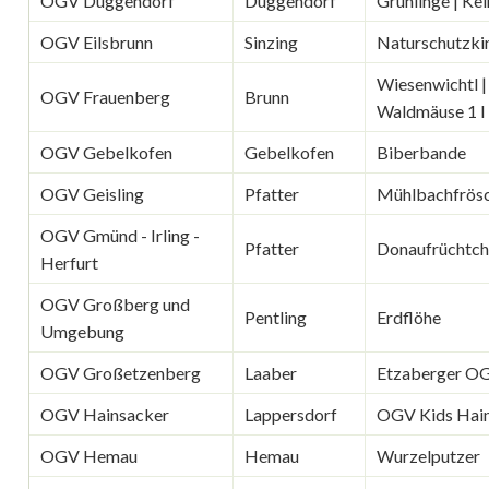
OGV Duggendorf
Duggendorf
Grünlinge | Ke
OGV Eilsbrunn
Sinzing
Naturschutzki
Wiesenwichtl |
OGV Frauenberg
Brunn
Waldmäuse 1 I
OGV Gebelkofen
Gebelkofen
Biberbande
OGV Geisling
Pfatter
Mühlbachfrös
OGV Gmünd - Irling -
Pfatter
Donaufrüchtc
Herfurt
OGV Großberg und
Pentling
Erdflöhe
Umgebung
OGV Großetzenberg
Laaber
Etzaberger O
OGV Hainsacker
Lappersdorf
OGV Kids Hai
OGV Hemau
Hemau
Wurzelputzer