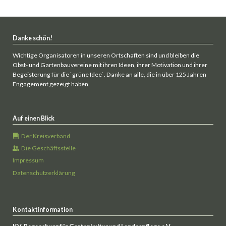
Danke schön!
Wichtige Organisatoren in unseren Ortschaften sind und bleiben die
Obst- und Gartenbauvereine mit ihren Ideen, ihrer Motivation und ihrer
Begeisterung für die `grüne Idee`. Danke an alle, die in über 125 Jahren
Engagement gezeigt haben.
Auf einen Blick
Der Kreisverband
Die Geschäftsstelle
Impressum
Datenschutzerklärung
Kontaktinformation