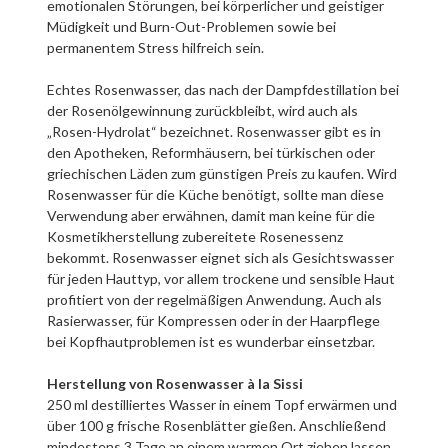
emotionalen Störungen, bei körperlicher und geistiger
Müdigkeit und Burn-Out-Problemen sowie bei
permanentem Stress hilfreich sein.
Echtes Rosenwasser, das nach der Dampfdestillation bei
der Rosenölgewinnung zurückbleibt, wird auch als
„Rosen-Hydrolat“ bezeichnet. Rosenwasser gibt es in
den Apotheken, Reformhäusern, bei türkischen oder
griechischen Läden zum günstigen Preis zu kaufen. Wird
Rosenwasser für die Küche benötigt, sollte man diese
Verwendung aber erwähnen, damit man keine für die
Kosmetikherstellung zubereitete Rosenessenz
bekommt. Rosenwasser eignet sich als Gesichtswasser
für jeden Hauttyp, vor allem trockene und sensible Haut
profitiert von der regelmäßigen Anwendung. Auch als
Rasierwasser, für Kompressen oder in der Haarpflege
bei Kopfhautproblemen ist es wunderbar einsetzbar.
Herstellung von Rosenwasser à la Sissi
250 ml destilliertes Wasser in einem Topf erwärmen und
über 100 g frische Rosenblätter gießen. Anschließend
mindestens 3 Tage an einem warmen Ort ziehen lassen.