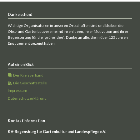
Danke schön!
Wichtige Organisatoren in unseren Ortschaften sind und bleiben die
Obst- und Gartenbauvereine mit ihren Ideen, ihrer Motivation und ihrer
Begeisterung für die `grüne Idee`. Danke an alle, die in über 125 Jahren
Engagement gezeigt haben.
Auf einen Blick
Der Kreisverband
Die Geschäftsstelle
Impressum
Datenschutzerklärung
Kontaktinformation
KV-Regensburg für Gartenkultur und Landespflege e.V.