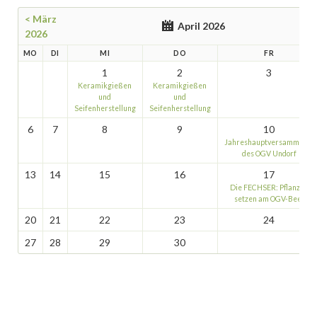
< März
April 2026
2026
MO
DI
MI
DO
FR
1
2
3
Keramikgießen
Keramikgießen
und
und
Seifenherstellung
Seifenherstellung
6
7
8
9
10
Jahreshauptversammlung
des OGV Undorf
13
14
15
16
17
Die FECHSER: Pflanzen
setzen am OGV-Beet
20
21
22
23
24
27
28
29
30