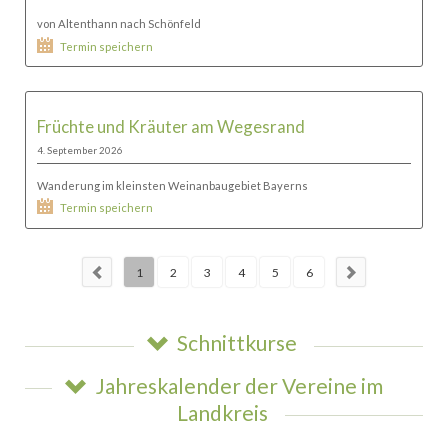
von Altenthann nach Schönfeld
Termin speichern
Früchte und Kräuter am Wegesrand
4. September 2026
Wanderung im kleinsten Weinanbaugebiet Bayerns
Termin speichern
1
2
3
4
5
6
Schnittkurse
Jahreskalender der Vereine im
Landkreis